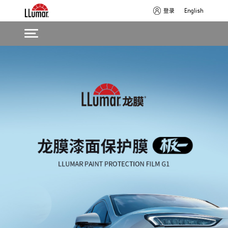
登录
English
Skip
Main
to
navigation
main
content