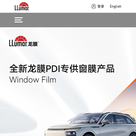
登录
English
Skip
Main
to
navigation
main
content