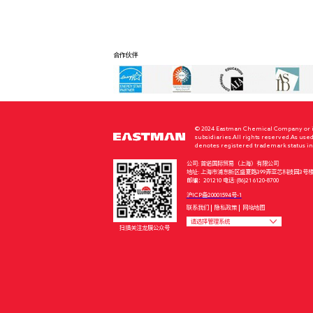
合作伙伴
© 2024 Eastman Chemical Company or i
subsidiaries.All rights reserved.As use
denotes registered trademark status in 
公司: 首诺国际贸易（上海）有限公司
地址: 上海市浦东新区盛夏路399弄亚芯科技园3号
邮编：201210 电话: (86)21 6120-8700
沪ICP备20001594号-1
联系我们
隐私政策
网站地图
龙膜电子质保管理系统
请选择管理系统
扫描关注龙膜公众号
龙膜网站管理系统 （CMS）