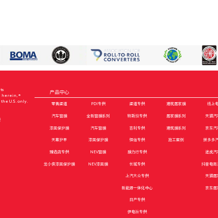
ts
d herein, ®
the U.S. only.
楼